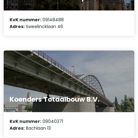
KvK nummer:
09148488
Adres:
Sweelincklaan 46
Koenders Totaalbouw B.V.
KvK nummer:
09040371
Adres:
Bachlaan 13