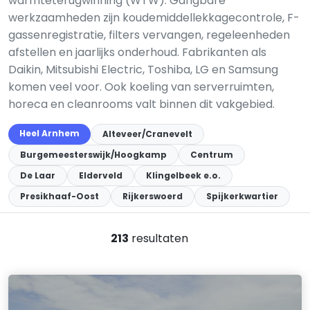
warmteterugwinning (WTW). Gangbare
werkzaamheden zijn koudemiddellekkagecontrole, F-
gassenregistratie, filters vervangen, regeleenheden
afstellen en jaarlijks onderhoud. Fabrikanten als
Daikin, Mitsubishi Electric, Toshiba, LG en Samsung
komen veel voor. Ook koeling van serverruimten,
horeca en cleanrooms valt binnen dit vakgebied.
Heel Arnhem
Alteveer/Cranevelt
Burgemeesterswijk/Hoogkamp
Centrum
De Laar
Elderveld
Klingelbeek e.o.
Presikhaaf-Oost
Rijkerswoerd
Spijkerkwartier
213
resultaten