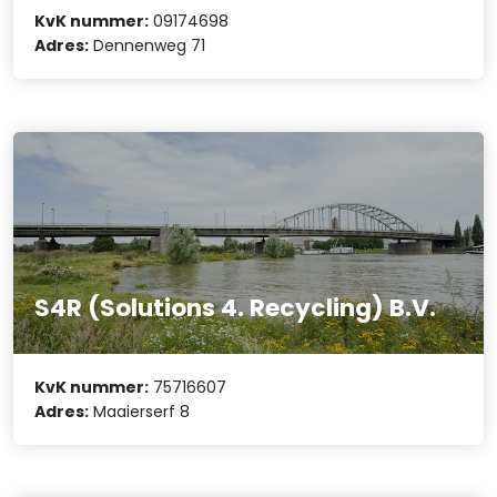
KvK nummer:
09174698
Adres:
Dennenweg 71
S4R (Solutions 4. Recycling) B.V.
KvK nummer:
75716607
Adres:
Maaierserf 8