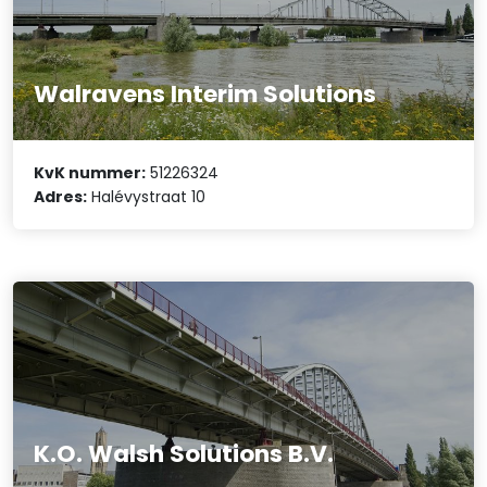
Walravens Interim Solutions
KvK nummer:
51226324
Adres:
Halévystraat 10
K.O. Walsh Solutions B.V.