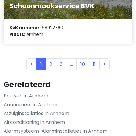
Schoonmaakservice BVK
KvK nummer:
68922760
Plaats:
Arnhem
1
2
3
...
10
11
Gerelateerd
Bouwen in Arnhem
Aannemers in Arnhem
Afzuiginstallaties in Arnhem
Airconditioning in Arnhem
Alarmsysteem-Alarminstallaties in Arnhem