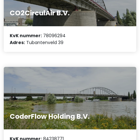
CO2CirculAir B.V.
KvK nummer:
78096294
Adres:
Tubantenveld 39
CoderFlow Holding B.V.
KvK nummer:
84238771