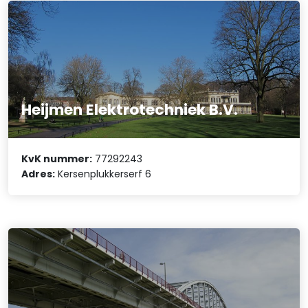
Heijmen Elektrotechniek B.V.
KvK nummer:
77292243
Adres:
Kersenplukkerserf 6