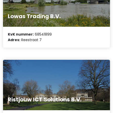
Lowas Trading B.V.
KvK nummer:
68541899
Adres:
Reestraat 7
Ristjouw ICT Solutions B.V.