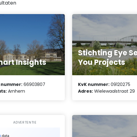
ultaten
Stichting Eye S
art Insights
You Projects
 nummer:
66903807
KvK nummer:
09120275
ts:
Arnhem
Adres:
Wielewaalstraat 29
ADVERTENTIE