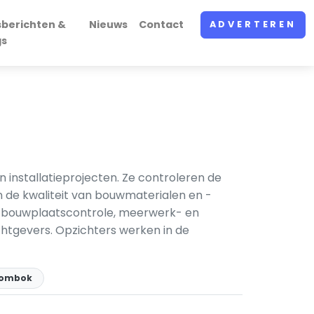
sberichten &
Nieuws
Contact
ADVERTEREN
gs
installatieprojecten. Ze controleren de
 de kwaliteit van bouwmaterialen en -
g, bouwplaatscontrole, meerwerk- en
tgevers. Opzichters werken in de
Lombok