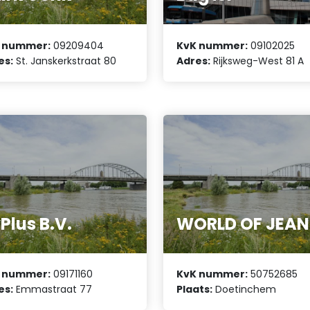
 nummer:
09209404
KvK nummer:
09102025
es:
St. Janskerkstraat 80
Adres:
Rijksweg-West 81 A
Plus B.V.
WORLD OF JEAN
 nummer:
09171160
KvK nummer:
50752685
es:
Emmastraat 77
Plaats:
Doetinchem