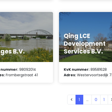
Qing LCE
Development
ges B.V.
Services B.V.
 nummer:
98092014
KvK nummer:
89581628
es:
Frombergstraat 41
Adres:
Westervoortsedijk 73
1
...
0
1