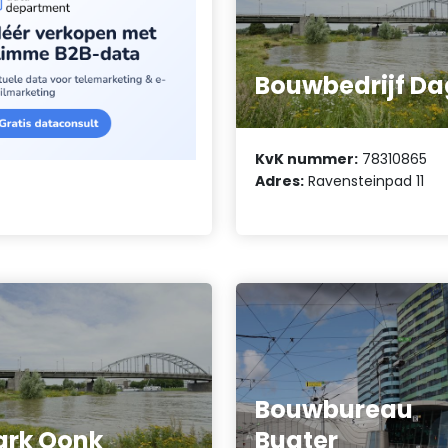
Bouwbedrijf Da
KvK nummer:
78310865
Adres:
Ravensteinpad 11
Bouwbureau
rk Oonk
Bugter