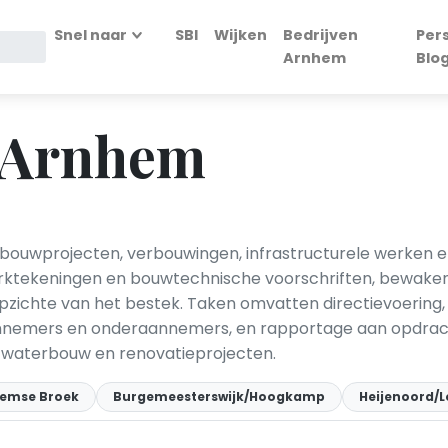
Snel naar
SBI
Wijken
Bedrijven
Per
Arnhem
Blo
n Arnhem
ouwprojecten, verbouwingen, infrastructurele werken en 
rktekeningen en bouwtechnische voorschriften, bewaken
opzichte van het bestek. Taken omvatten directievoerin
nnemers en onderaannemers, en rapportage aan opdrach
n waterbouw en renovatieprojecten.
emse Broek
Burgemeesterswijk/Hoogkamp
Heijenoord/