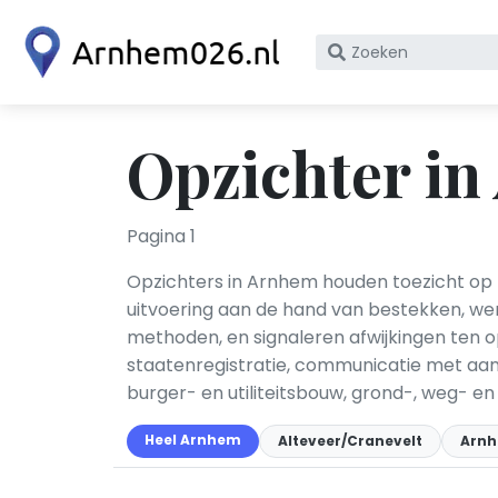
Zoek
op
bedrijfsnaam
of
Opzichter i
KvK
nummer
Pagina 1
Opzichters in Arnhem houden toezicht op b
uitvoering aan de hand van bestekken, we
methoden, en signaleren afwijkingen ten 
staatenregistratie, communicatie met aa
burger- en utiliteitsbouw, grond-, weg- e
Heel Arnhem
Alteveer/Cranevelt
Arnh