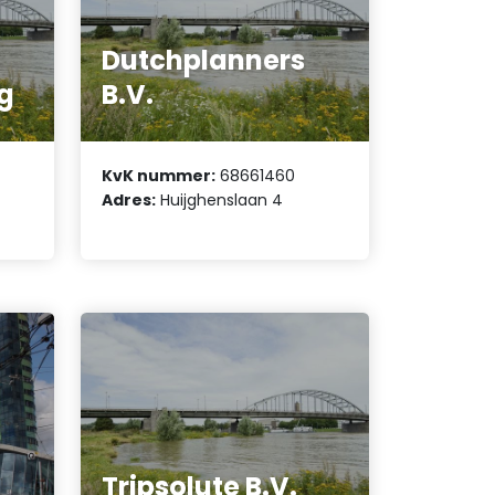
Dutchplanners
g
B.V.
KvK nummer:
68661460
Adres:
Huijghenslaan 4
Tripsolute B.V.