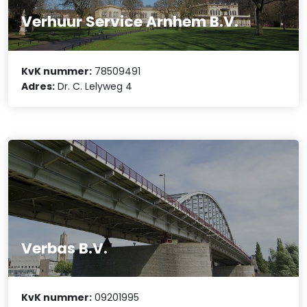
Verhuur Service Arnhem B.V.
KvK nummer:
78509491
Adres:
Dr. C. Lelyweg 4
Verbas B.V.
KvK nummer:
09201995