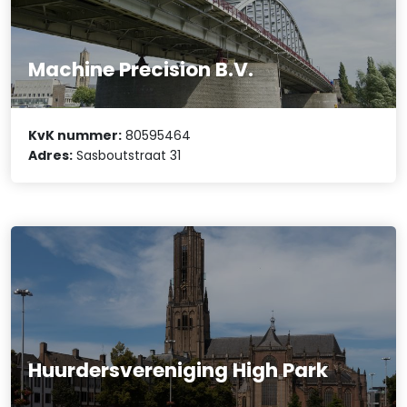
Machine Precision B.V.
KvK nummer:
80595464
Adres:
Sasboutstraat 31
Huurdersvereniging High Park