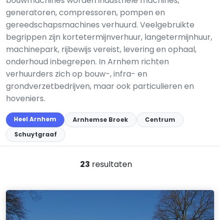
bouwmachines worden industriële machines,
generatoren, compressoren, pompen en
gereedschapsmachines verhuurd. Veelgebruikte
begrippen zijn kortetermijnverhuur, langetermijnhuur,
machinepark, rijbewijs vereist, levering en ophaal,
onderhoud inbegrepen. In Arnhem richten
verhuurders zich op bouw-, infra- en
grondverzetbedrijven, maar ook particulieren en
hoveniers.
Heel Arnhem
Arnhemse Broek
Centrum
Schuytgraaf
23
resultaten