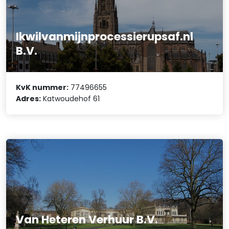
Ikwilvanmijnprocessierupsaf.nl
B.V.
KvK nummer:
77496655
Adres:
Katwoudehof 61
Van Heteren Verhuur B.V.