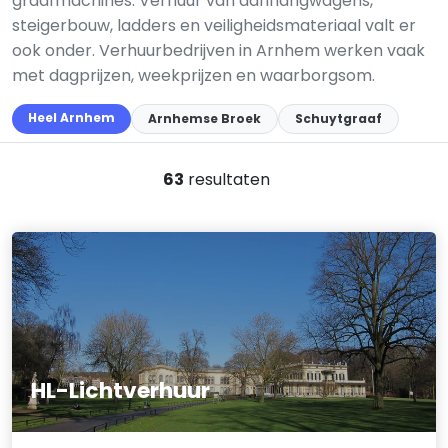
graafmachines. Verhuur van aanhangwagens,
steigerbouw, ladders en veiligheidsmateriaal valt er
ook onder. Verhuurbedrijven in Arnhem werken vaak
met dagprijzen, weekprijzen en waarborgsom.
Heel Arnhem
Arnhemse Broek
Schuytgraaf
63
resultaten
HL-Lichtverhuur