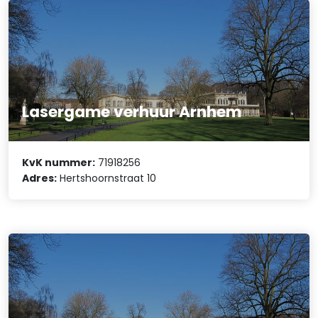
Lasergame verhuur Arnhem
KvK nummer:
71918256
Adres:
Hertshoornstraat 10