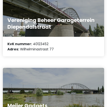
Vereniging Beheer Garageterrein
Diependalstraat
KvK nummer:
40123452
Adres:
Wilhelminastraat 77
Meijer Gadgets