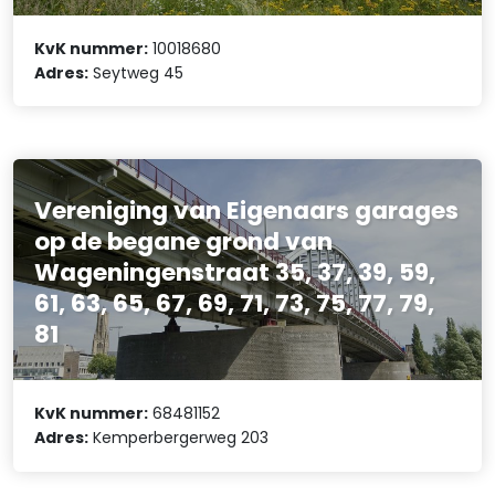
KvK nummer:
10018680
Adres:
Seytweg 45
Vereniging van Eigenaars garages
op de begane grond van
Wageningenstraat 35, 37, 39, 59,
61, 63, 65, 67, 69, 71, 73, 75, 77, 79,
81
KvK nummer:
68481152
Adres:
Kemperbergerweg 203