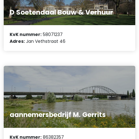
D Soetendaal Bouw & Verhuur
KvK nummer:
58071237
Adres:
Jan Vethstraat 46
aannemersbedrijf M. Gerrits
KvK nummer:
86382357