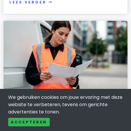
LEES VERDER
We gebruiken cookies om jouw ervaring met deze
TRANSPORT EN LOGISTIEK
website te verbeteren, tevens om gerichte
Zo zet je een Verkeersregelaar in
advertenties te tonen.
Arnhem veilig en slim in
ACCEPTEREN
5 december 2025