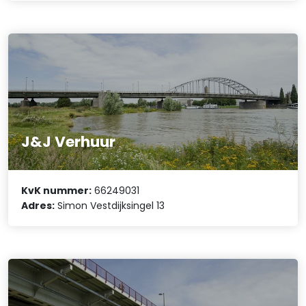
J&J Verhuur
KvK nummer:
66249031
Adres:
Simon Vestdijksingel 13