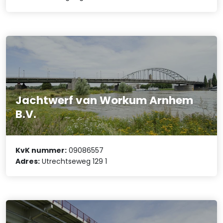
Jachtwerf van Workum Arnhem
B.V.
KvK nummer:
09086557
Adres:
Utrechtseweg 129 1