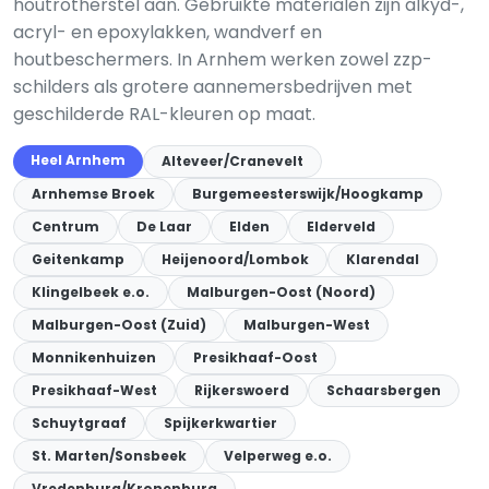
houtrotherstel aan. Gebruikte materialen zijn alkyd-,
acryl- en epoxylakken, wandverf en
houtbeschermers. In Arnhem werken zowel zzp-
schilders als grotere aannemersbedrijven met
geschilderde RAL-kleuren op maat.
Heel Arnhem
Alteveer/Cranevelt
Arnhemse Broek
Burgemeesterswijk/Hoogkamp
Centrum
De Laar
Elden
Elderveld
Geitenkamp
Heijenoord/Lombok
Klarendal
Klingelbeek e.o.
Malburgen-Oost (Noord)
Malburgen-Oost (Zuid)
Malburgen-West
Monnikenhuizen
Presikhaaf-Oost
Presikhaaf-West
Rijkerswoerd
Schaarsbergen
Schuytgraaf
Spijkerkwartier
St. Marten/Sonsbeek
Velperweg e.o.
Vredenburg/Kronenburg