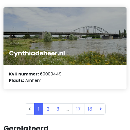
Cynthiadeheer.nl
KvK nummer:
60000449
Plaats:
Arnhem
1
2
3
...
17
18
Gerelateerd