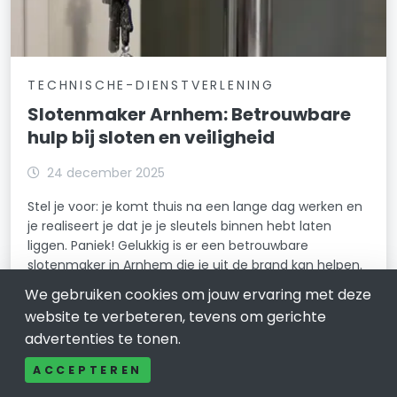
TECHNISCHE-DIENSTVERLENING
Slotenmaker Arnhem: Betrouwbare
hulp bij sloten en veiligheid
24 december 2025
Stel je voor: je komt thuis na een lange dag werken en
je realiseert je dat je je sleutels binnen hebt laten
liggen. Paniek! Gelukkig is er een betrouwbare
slotenmaker in Arnhem die je uit de brand kan helpen.
We gebruiken cookies om jouw ervaring met deze
LEES VERDER
website te verbeteren, tevens om gerichte
advertenties te tonen.
ACCEPTEREN