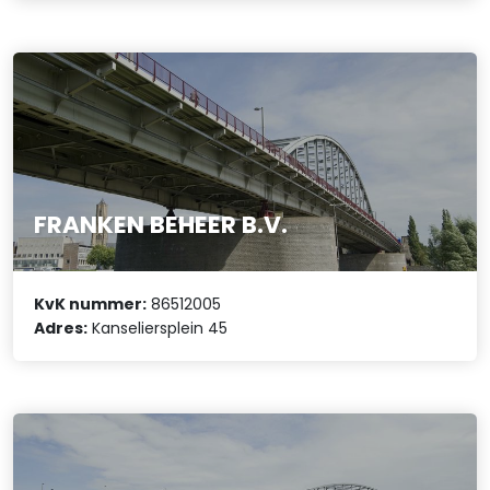
FRANKEN BEHEER B.V.
KvK nummer:
86512005
Adres:
Kanseliersplein 45